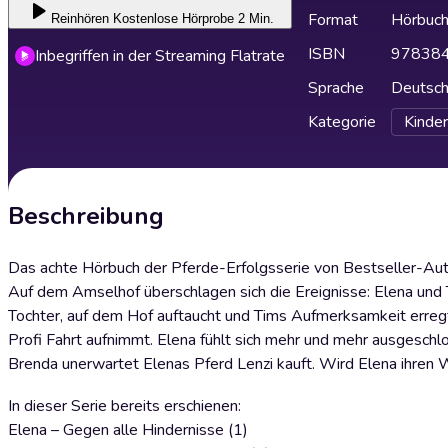
Format
Hörbuc
Reinhören
Kostenlose Hörprobe 2 Min.
ISBN
97838
Inbegriffen in der Streaming Flatrate
Sprache
Deutsc
Kategorie
Kinder
Beschreibung
Das achte Hörbuch der Pferde-Erfolgsserie von Bestseller-Au
Auf dem Amselhof überschlagen sich die Ereignisse: Elena und 
Tochter, auf dem Hof auftaucht und Tims Aufmerksamkeit erregt.
Profi Fahrt aufnimmt. Elena fühlt sich mehr und mehr ausgeschl
Brenda unerwartet Elenas Pferd Lenzi kauft. Wird Elena ihren 
In dieser Serie bereits erschienen:
Elena – Gegen alle Hindernisse (1)