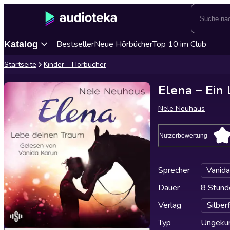
Bestseller
Neue Hörbücher
Top 10 im Club
Katalog
Startseite
Kinder – Hörbücher
Elena – Ein
Nele Neuhaus
Nutzerbewertung
Sprecher
Vanida
Dauer
8 Stund
Verlag
Silber
Typ
Ungekür