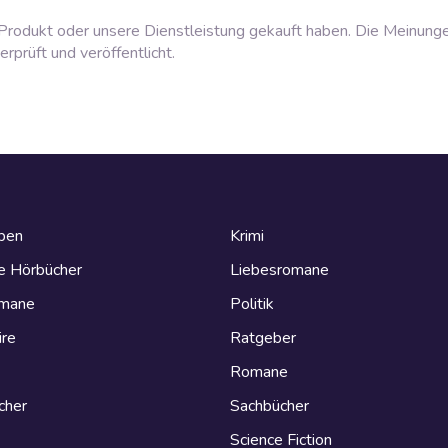
rodukt oder unsere Dienstleistung gekauft haben. Die Meinung
prüft und veröffentlicht.
eben
Krimi
e Hörbücher
Liebesromane
omane
Politik
ire
Ratgeber
Romane
cher
Sachbücher
Science Fiction