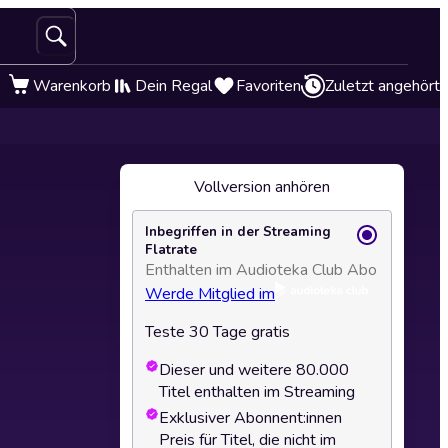
Warenkorb
Dein Regal
Favoriten
Zuletzt angehört
Vollversion anhören
Inbegriffen in der Streaming
Flatrate
Enthalten im Audioteka Club Abo
Werde Mitglied im
Teste 30 Tage gratis
Dieser und weitere 80.000
Titel enthalten im Streaming
Exklusiver Abonnent:innen
Preis für Titel, die nicht im