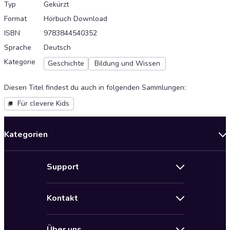
Typ
Gekürzt
Format
Hörbuch Download
ISBN
9783844540352
Sprache
Deutsch
Kategorie
Geschichte
Bildung und Wissen
Diesen Titel findest du auch in folgenden Sammlungen
:
Für clevere Kids
Kategorien
Neuerscheinungen
Support
Angebote
Hilfe
Bestseller Audiobooks
Kontakt
Audioteka Nutzungsbedingungen
Bildung und Wissen
Impressum
AGB für Audioteka Abo
Biografien
Über uns