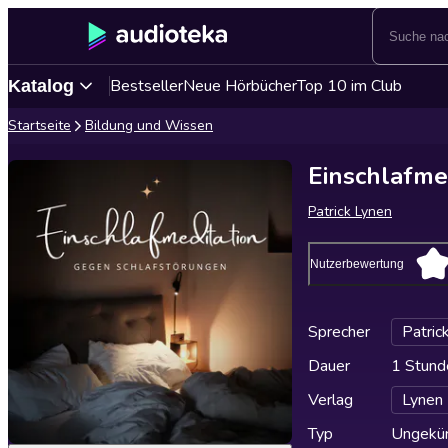
Bestseller
Neue Hörbücher
Top 10 im Club
Katalog
Startseite
Bildung und Wissen
Einschlafme
Patrick Lynen
Nutzerbewertung
Sprecher
Patric
Dauer
1 Stund
Verlag
Lynen
Typ
Ungekür