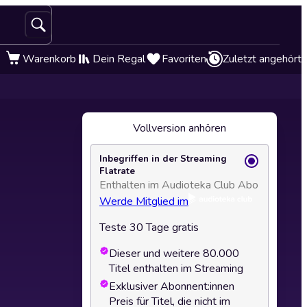
Warenkorb
Dein Regal
Favoriten
Zuletzt angehört
Vollversion anhören
Inbegriffen in der Streaming
Flatrate
Enthalten im Audioteka Club Abo
Werde Mitglied im
Teste 30 Tage gratis
Dieser und weitere 80.000
Titel enthalten im Streaming
Exklusiver Abonnent:innen
Preis für Titel, die nicht im