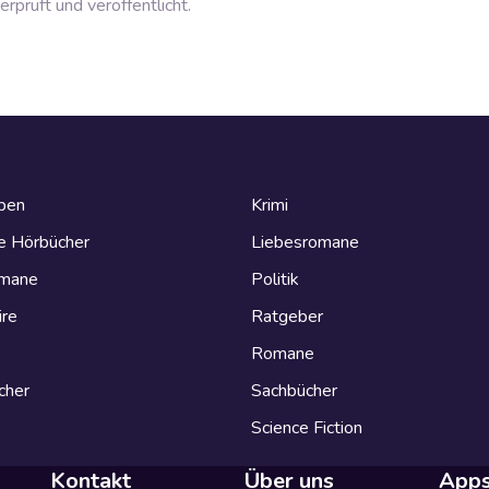
prüft und veröffentlicht.
eben
Krimi
e Hörbücher
Liebesromane
omane
Politik
ire
Ratgeber
Romane
cher
Sachbücher
Science Fiction
Kontakt
Über uns
App