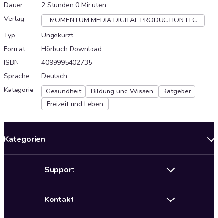
Dauer
2 Stunden 0 Minuten
Verlag
MOMENTUM MEDIA DIGITAL PRODUCTION LLC
Typ
Ungekürzt
Format
Hörbuch Download
ISBN
4099995402735
Sprache
Deutsch
Kategorie
Gesundheit
Bildung und Wissen
Ratgeber
Freizeit und Leben
Kategorien
Neuerscheinungen
Support
Angebote
Hilfe
Bestseller Audiobooks
Kontakt
Audioteka Nutzungsbedingungen
Bildung und Wissen