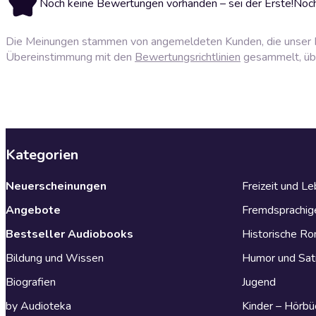
Noch keine Bewertungen vorhanden – sei der Erste!
Noch
Die Meinungen stammen von angemeldeten Kunden, die unser P
Übereinstimmung mit den
Bewertungsrichtlinien
gesammelt, über
Kategorien
Neuerscheinungen
Freizeit und L
Angebote
Fremdsprachig
Bestseller Audiobooks
Historische R
Bildung und Wissen
Humor und Sat
Biografien
Jugend
by Audioteka
Kinder – Hörbü