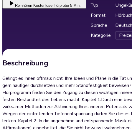
Typ
Ungekür
Reinhören
Kostenlose Hörprobe 5 Min.
Format
Hörbuc
Sprache
Deutsc
Kategorie
Freize
Beschreibung
Gelingt es Ihnen oftmals nicht, Ihre Ideen und Pläne in die Tat 
gern häufiger durchsetzen und mehr Standfestigkeit beweisen? A
Hörprogramm finden Sie den Zugang zu diesen wichtigen inneren 
festen Bestandteil des Lebens macht. Kapitel 1:Durch eine b
wirksamer Methoden zur Aktivierung Ihres inneren Potenzials wi
Wegen der eintretenden Tiefenentspannung dürfen Sie dieses Kap
lenken. Kapitel 2: In die angenehme und entspannende Musik die
Affirmationen) eingebettet, die Sie nicht bewusst wahrnehme