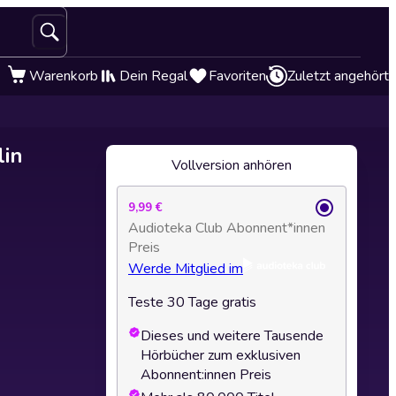
Warenkorb
Dein Regal
Favoriten
Zuletzt angehört
lin
Vollversion anhören
9,99 €
Audioteka Club Abonnent*innen
Preis
Werde Mitglied im
Teste 30 Tage gratis
Dieses und weitere Tausende
Hörbücher zum exklusiven
Abonnent:innen Preis