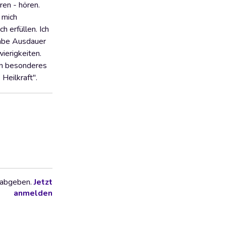
ren - hören.
n mich
h erfüllen. Ich
 habe Ausdauer
ierigkeiten.
ein besonderes
Heilkraft".
 abgeben.
Jetzt
anmelden