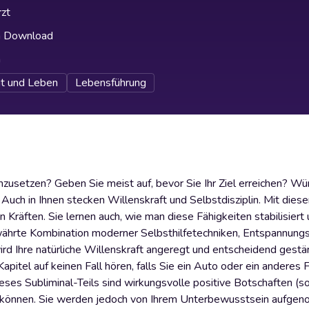
zt
h Download
h
it und Leben
Lebensführung
umzusetzen? Geben Sie meist auf, bevor Sie Ihr Ziel erreichen? Wü
uch in Ihnen stecken Willenskraft und Selbstdisziplin. Mit dies
Kräften. Sie lernen auch, wie man diese Fähigkeiten stabilisiert
ewährte Kombination moderner Selbsthilfetechniken, Entspannun
rd Ihre natürliche Willenskraft angeregt und entscheidend gestär
itel auf keinen Fall hören, falls Sie ein Auto oder ein anderes 
ses Subliminal-Teils sind wirkungsvolle positive Botschaften (so
n können. Sie werden jedoch von Ihrem Unterbewusstsein aufge