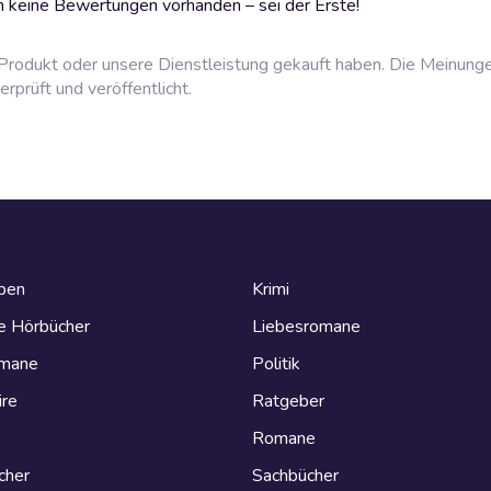
 keine Bewertungen vorhanden – sei der Erste!
rodukt oder unsere Dienstleistung gekauft haben. Die Meinung
prüft und veröffentlicht.
eben
Krimi
e Hörbücher
Liebesromane
omane
Politik
ire
Ratgeber
Romane
cher
Sachbücher