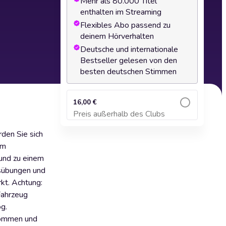
Mehr als 80.000 Titel
enthalten im Streaming
Flexibles Abo passend zu
deinem Hörverhalten
Deutsche und internationale
Bestseller gelesen von den
besten deutschen Stimmen
16,00 €
Preis außerhalb des Clubs
Zum Warenkorb hinzufügen
rden Sie sich
em
 und zu einem
gsübungen und
kt. Achtung:
Fahrzeug
g.
nommen und