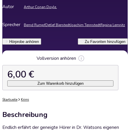
Autor
Arthur Conan Doyle.
Sprecher
Bernd Rumpf
Detlef Bierstedt
Joachim Tennstedt
Regina Lemnitz
Hörprobe anhören
Zu Favoriten hinzufügen
Vollversion anhören
6,00 €
Zum Warenkorb hinzufügen
Startseite
Krimi
Beschreibung
Endlich erfährt der geneigte Hörer in Dr. Watsons eigenen