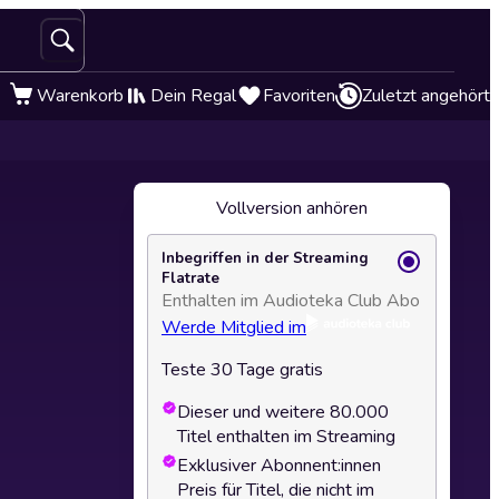
Warenkorb
Dein Regal
Favoriten
Zuletzt angehört
Vollversion anhören
Inbegriffen in der Streaming
Flatrate
Enthalten im Audioteka Club Abo
Werde Mitglied im
Teste 30 Tage gratis
Dieser und weitere 80.000
Titel enthalten im Streaming
Exklusiver Abonnent:innen
Preis für Titel, die nicht im