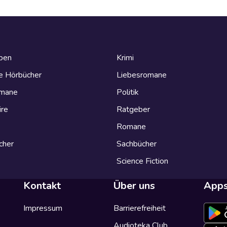
eben
Krimi
e Hörbücher
Liebesromane
omane
Politik
ire
Ratgeber
Romane
cher
Sachbücher
Science Fiction
Kontakt
Über uns
App
Impressum
Barrierefreiheit
Audioteka Club