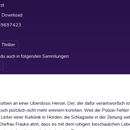
zt
h Download
39697423
h
Thriller
t du auch in folgenden Sammlungen
:
n
storben an einer Überdosis Heroin. Der, der dafür verantwortlich i
h plötzlich nicht mehr erinnern konnten. Weil die Polizei Fehle
iter einer Kurklinik in Norden, die Schlagzeile in der Zeitung sie
hefrau Frauke ahnt, dass es mit dem ruhigen, beschaulichen Leb