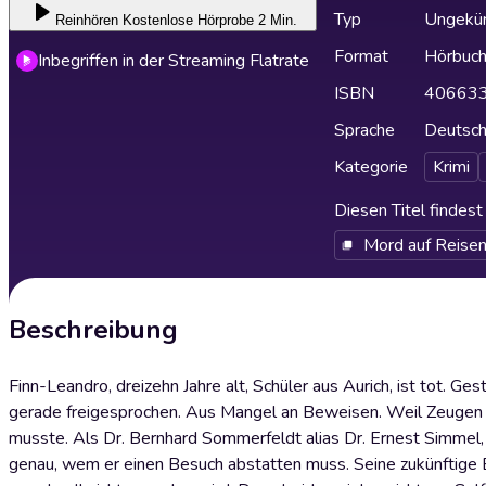
Typ
Ungekür
Reinhören
Kostenlose Hörprobe 2 Min.
Format
Hörbuc
Inbegriffen in der Streaming Flatrate
ISBN
40663
Sprache
Deutsc
Kategorie
Krimi
Diesen Titel findes
Mord auf Reise
Beschreibung
Finn-Leandro, dreizehn Jahre alt, Schüler aus Aurich, ist tot. Ge
gerade freigesprochen. Aus Mangel an Beweisen. Weil Zeugen sic
musste. Als Dr. Bernhard Sommerfeldt alias Dr. Ernest Simmel, Le
genau, wem er einen Besuch abstatten muss. Seine zukünftige E