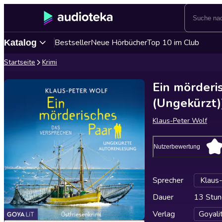
Bestseller
Neue Hörbücher
Top 10 im Club
Katalog
Startseite
Krimi
Ein mörderi
(Ungekürzt)
Klaus-Peter Wolf
Nutzerbewertung
Sprecher
Klaus
Dauer
13 Stun
Verlag
Goyali