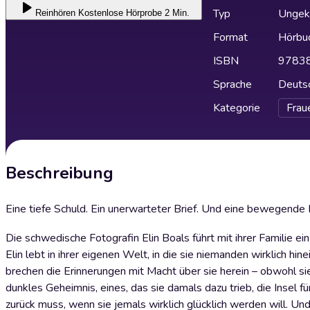
Typ
Ungek
Reinhören
Kostenlose Hörprobe 2 Min.
Format
Hörbu
ISBN
9783
Sprache
Deuts
Kategorie
Frau
Beschreibung
Eine tiefe Schuld. Ein unerwarteter Brief. Und eine bewegende 
Die schwedische Fotografin Elin Boals führt mit ihrer Familie e
Elin lebt in ihrer eigenen Welt, in die sie niemanden wirklich hin
brechen die Erinnerungen mit Macht über sie herein – obwohl sie
dunkles Geheimnis, eines, das sie damals dazu trieb, die Insel fü
zurück muss, wenn sie jemals wirklich glücklich werden will. Und 