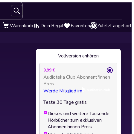
Warenkorb
Dein Regal
Favoriten
Zuletzt angehört
Vollversion anhören
9,99 €
Audioteka Club Abonnent*innen
Preis
Werde Mitglied im
Teste 30 Tage gratis
Dieses und weitere Tausende
Hörbücher zum exklusiven
Abonnent:innen Preis