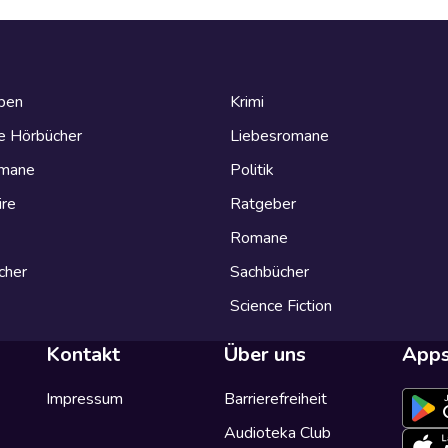
eben
Krimi
e Hörbücher
Liebesromane
omane
Politik
ire
Ratgeber
Romane
cher
Sachbücher
Science Fiction
Kontakt
Über uns
App
Impressum
Barrierefreiheit
Audioteka Club