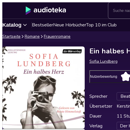
Bestseller
Neue Hörbücher
Top 10 im Club
Katalog
Startseite
Romane
Frauenromane
Ein halbes 
Sofia Lundberg
Nutzerbewertung
Sprecher
Bea
Übersetzer
Kersti
Dauer
11 St
Verlag
Der 