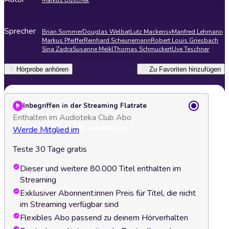
Markus Duschek
Sprecher
Brian Sommer
Douglas Welbat
Lutz Mackensy
Manfred Lehmann
Markus Pfeiffer
Reinhard Scheunemann
Robert Louis Griesbach
Sina Zadra
Susanne Meikl
Thomas Schmuckert
Uve Teschner
Hörprobe anhören
Zu Favoriten hinzufügen
Inbegriffen in der Streaming Flatrate
Enthalten im Audioteka Club Abo
Werde Mitglied im
Teste 30 Tage gratis
Dieser und weitere 80.000 Titel enthalten im
Streaming
Exklusiver Abonnent:innen Preis für Titel, die nicht
im Streaming verfügbar sind
Flexibles Abo passend zu deinem Hörverhalten