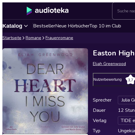
Bestseller
Neue Hörbücher
Top 10 im Club
Katalog
Startseite
Romane
Frauenromane
Easton High 
Eliah Greenwood
Nutzerbewertung
3,7
Sprecher
Julia 
Dauer
12 Stun
Verlag
TIDE e
Typ
Ungekür