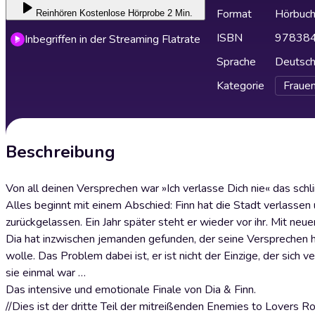
Format
Hörbuc
Reinhören
Kostenlose Hörprobe 2 Min.
ISBN
97838
Inbegriffen in der Streaming Flatrate
Sprache
Deutsc
Kategorie
Fraue
Beschreibung
Von all deinen Versprechen war »Ich verlasse Dich nie« das sch
Alles beginnt mit einem Abschied: Finn hat die Stadt verlasse
zurückgelassen. Ein Jahr später steht er wieder vor ihr. Mit n
Dia hat inzwischen jemanden gefunden, der seine Versprechen häl
wolle. Das Problem dabei ist, er ist nicht der Einzige, der sich
sie einmal war …
Das intensive und emotionale Finale von Dia & Finn.
//Dies ist der dritte Teil der mitreißenden Enemies to Lovers