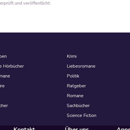
prüft und veröffentlicht.
eben
Krimi
e Hörbücher
Liebesromane
omane
Politik
ire
Ratgeber
Romane
cher
Sachbücher
Science Fiction
Kontakt
Über uns
App