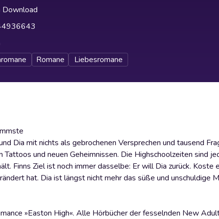
h Download
44936643
h
nromane
Romane
Liebesromane
limmste
n und Dia mit nichts als gebrochenen Versprechen und tausend Fr
euen Tattoos und neuen Geheimnissen. Die Highschoolzeiten sind je
t. Finns Ziel ist noch immer dasselbe: Er will Dia zurück. Koste 
 verändert hat. Dia ist längst nicht mehr das süße und unschuldige
 Romance »Easton High«. Alle Hörbücher der fesselnden New Adul