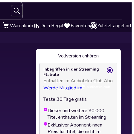
Warenkorb
Dein Regal
Favoriten
Zuletzt angehört
Vollversion anhören
Inbegriffen in der Streaming
Flatrate
Enthalten im Audioteka Club Abo
Werde Mitglied im
Teste 30 Tage gratis
Dieser und weitere 80.000
Titel enthalten im Streaming
Exklusiver Abonnent:innen
Preis für Titel, die nicht im