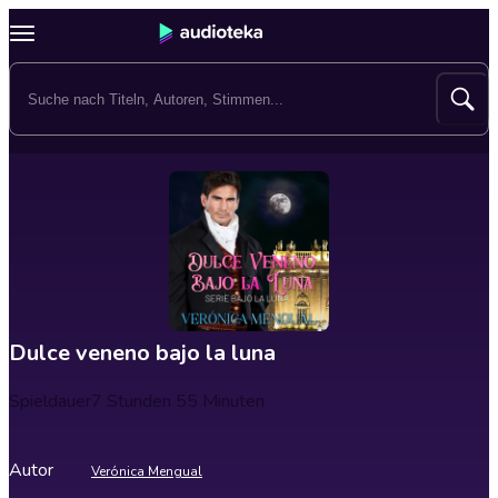
Dulce veneno bajo la luna
Spieldauer
7 Stunden 55 Minuten
Autor
Verónica Mengual