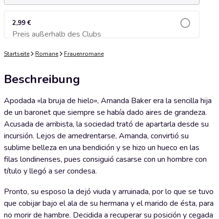
2,99 €
Preis außerhalb des Clubs
Zum Warenkorb hinzufügen
Startseite
Romane
Frauenromane
Beschreibung
Apodada «la bruja de hielo», Amanda Baker era la sencilla hija
de un baronet que siempre se había dado aires de grandeza.
Acusada de arribista, la sociedad trató de apartarla desde su
incursión. Lejos de amedrentarse, Amanda, convirtió su
sublime belleza en una bendición y se hizo un hueco en las
filas londinenses, pues consiguió casarse con un hombre con
título y llegó a ser condesa.
Pronto, su esposo la dejó viuda y arruinada, por lo que se tuvo
que cobijar bajo el ala de su hermana y el marido de ésta, para
no morir de hambre. Decidida a recuperar su posición y cegada