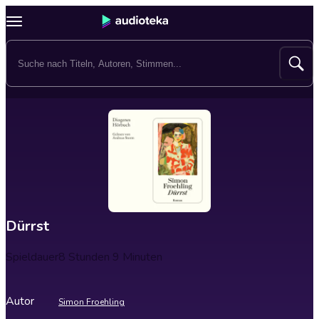
Dürrst
Spieldauer
8 Stunden 9 Minuten
Autor
Simon Froehling