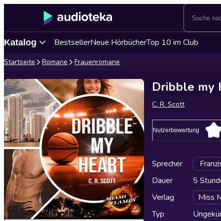
Bestseller
Neue Hörbücher
Top 10 im Club
Katalog
Startseite
Romane
Frauenromane
Dribble my 
C. R. Scott
Nutzerbewertung
Sprecher
Franz
Dauer
5 Stund
Verlag
Miss 
Typ
Ungekür