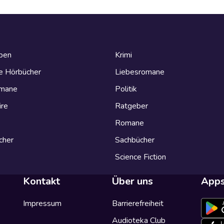
eben
Krimi
e Hörbücher
Liebesromane
omane
Politik
ire
Ratgeber
Romane
cher
Sachbücher
Science Fiction
Kontakt
Über uns
App
Impressum
Barrierefreiheit
Audioteka Club