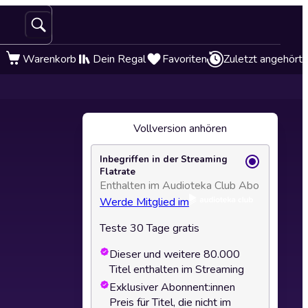
Warenkorb
Dein Regal
Favoriten
Zuletzt angehört
Vollversion anhören
Inbegriffen in der Streaming
Flatrate
Enthalten im Audioteka Club Abo
Werde Mitglied im
Teste 30 Tage gratis
Dieser und weitere 80.000
Titel enthalten im Streaming
Exklusiver Abonnent:innen
Preis für Titel, die nicht im