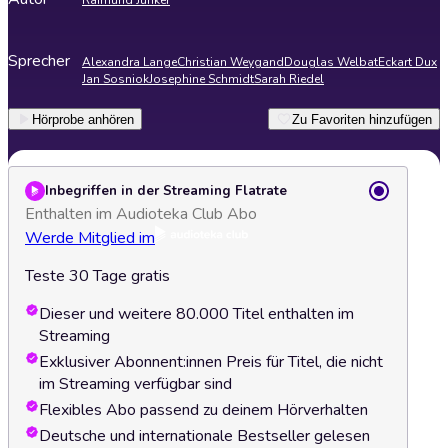
Raimund Junker
Sprecher
Alexandra Lange
Christian Weygand
Douglas Welbat
Eckart Dux
Jan Sosniok
Josephine Schmidt
Sarah Riedel
Hörprobe anhören
Zu Favoriten hinzufügen
Inbegriffen in der Streaming Flatrate
Enthalten im Audioteka Club Abo
Werde Mitglied im
Teste 30 Tage gratis
Dieser und weitere 80.000 Titel enthalten im
Streaming
Exklusiver Abonnent:innen Preis für Titel, die nicht
im Streaming verfügbar sind
Flexibles Abo passend zu deinem Hörverhalten
Deutsche und internationale Bestseller gelesen