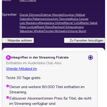
Marc Freund
Sprecher
Daniel Zillmann
Dietmar Wunder
Douglas Welbat
Gabrielle Pietermann
Joachim Tennstedt
Julia Casper
Lutz Mackensy
Magdalena Höfner
Marcel Collé
Martin Sabel
Peter Lontzek
Reent Reins
Reinhard Scheunemann
Sebastian Winkler
Torsten Michaelis
Victoria Sturm
Hörprobe anhören
Zu Favoriten hinzufügen
Inbegriffen in der Streaming Flatrate
Enthalten im Audioteka Club Abo
Werde Mitglied im
Teste 30 Tage gratis
Dieser und weitere 80.000 Titel enthalten im
Streaming
Exklusiver Abonnent:innen Preis für Titel, die nicht
im Streaming verfügbar sind