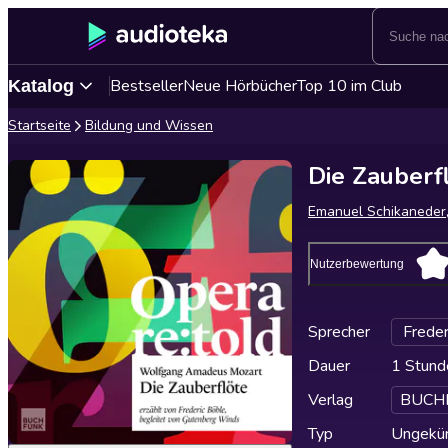
Bestseller
Neue Hörbücher
Top 10 im Club
Katalog
Startseite
Bildung und Wissen
Die Zauberfl
Emanuel Schikaneder
Nutzerbewertung
Sprecher
Freder
Dauer
1 Stund
Verlag
BUCHF
Typ
Ungekür