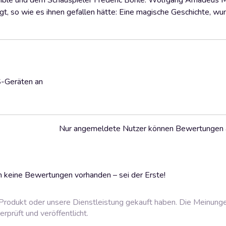
semble und dem Schauspieler Frederic Böhle. Wolfgang Amadeus 
t, so wie es ihnen gefallen hätte: Eine magische Geschichte, wu
S-Geräten an
Nur angemeldete Nutzer können Bewertungen
 keine Bewertungen vorhanden – sei der Erste!
rodukt oder unsere Dienstleistung gekauft haben. Die Meinung
prüft und veröffentlicht.