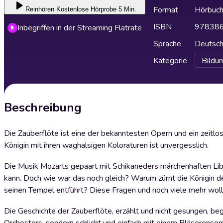
Format
Hörbuc
Reinhören
Kostenlose Hörprobe 5 Min.
ISBN
97838
Inbegriffen in der Streaming Flatrate
Sprache
Deutsc
Kategorie
Bildu
Beschreibung
Die Zauberflöte ist eine der bekanntesten Opern und ein zeitlo
Königin mit ihren waghalsigen Koloraturen ist unvergesslich.
Die Musik Mozarts gepaart mit Schikaneders märchenhaften Libre
kann. Doch wie war das noch gleich? Warum zürnt die Königin 
seinen Tempel entführt? Diese Fragen und noch viele mehr wol
Die Geschichte der Zauberflöte, erzählt und nicht gesungen, b