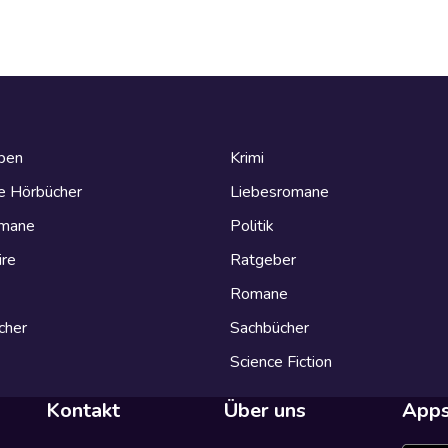
eben
Krimi
e Hörbücher
Liebesromane
omane
Politik
ire
Ratgeber
Romane
cher
Sachbücher
Science Fiction
Kontakt
Über uns
App