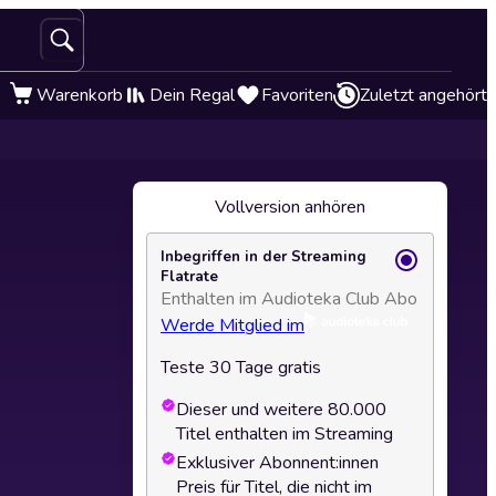
Warenkorb
Dein Regal
Favoriten
Zuletzt angehört
Vollversion anhören
Inbegriffen in der Streaming
Flatrate
Enthalten im Audioteka Club Abo
Werde Mitglied im
Teste 30 Tage gratis
Dieser und weitere 80.000
Titel enthalten im Streaming
Exklusiver Abonnent:innen
Preis für Titel, die nicht im