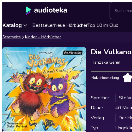
Bestseller
Neue Hörbücher
Top 10 im Club
Katalog
Startseite
Kinder – Hörbücher
Die Vulkano
Franziska Gehm
Nutzerbewertung
Sprecher
Stefan
Dauer
40 Minu
Verlag
Der Hö
Typ
Ungekür