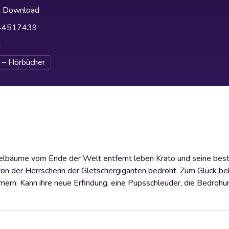
h Download
44517439
h
 – Hörbücher
zelbäume vom Ende der Welt entfernt leben Krato und seine bes
 von der Herrscherin der Gletschergiganten bedroht. Zum Glück 
mern. Kann ihre neue Erfindung, eine Pupsschleuder, die Bedrohu