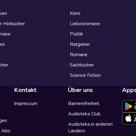
eben
Krimi
e Hörbücher
Liebesromane
omane
Politik
ire
Ratgeber
Romane
cher
Sachbücher
Science Fiction
Kontakt
Über uns
App
Impressum
Barrierefreiheit
Audioteka Club
gen
Audioteka in anderen
a Abo
Ländern