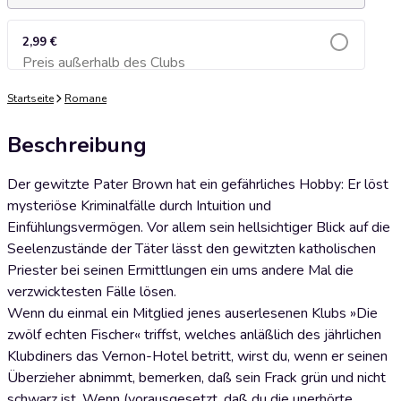
2,99 €
Preis außerhalb des Clubs
Zum Warenkorb hinzufügen
Startseite
Romane
Beschreibung
Der gewitzte Pater Brown hat ein gefährliches Hobby: Er löst
mysteriöse Kriminalfälle durch Intuition und
Einfühlungsvermögen. Vor allem sein hellsichtiger Blick auf die
Seelenzustände der Täter lässt den gewitzten katholischen
Priester bei seinen Ermittlungen ein ums andere Mal die
verzwicktesten Fälle lösen.
Wenn du einmal ein Mitglied jenes auserlesenen Klubs »Die
zwölf echten Fischer« triffst, welches anläßlich des jährlichen
Klubdiners das Vernon-Hotel betritt, wirst du, wenn er seinen
Überzieher abnimmt, bemerken, daß sein Frack grün und nicht
schwarz ist. Wenn (vorausgesetzt, daß du die unerhörte