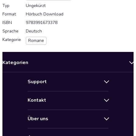
Typ
Ungekürzt
Format
Hörbuch Download
ISBN
9783991673378
Sprache
Deutsch
Kategorie
Romane
Kategorien
Neuerscheinungen
Support
Angebote
Hilfe
Bestseller Audiobooks
Kontakt
Audioteka Nutzungsbedingungen
Bildung und Wissen
Impressum
AGB für Audioteka Abo
Biografien
Über uns
Audioteka Club Nutzungsbedingungen
by Audioteka
Barrierefreiheit
Datenschutzbestimmungen