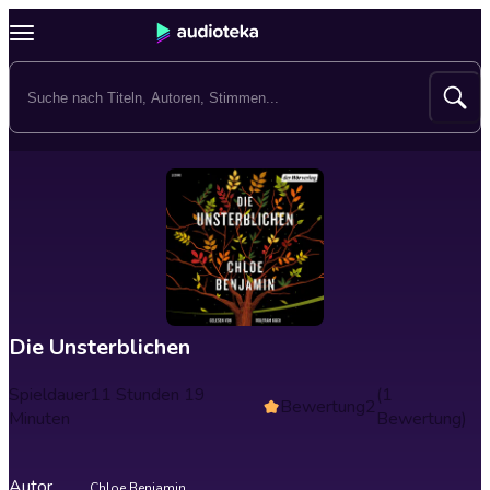
Die Unsterblichen
Spieldauer
11 Stunden 19
(1
Bewertung
2
Minuten
Bewertung)
Autor
Chloe Benjamin