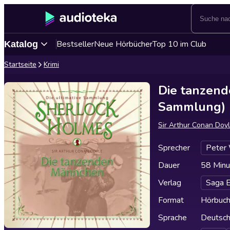
Bestseller
Neue Hörbücher
Top 10 im Club
Katalog
Startseite
Krimi
Die tanzend
Sammlung)
Sir Arthur Conan Doyl
Sprecher
Peter
Dauer
58 Minu
Verlag
Saga 
Format
Hörbuc
Sprache
Deutsc