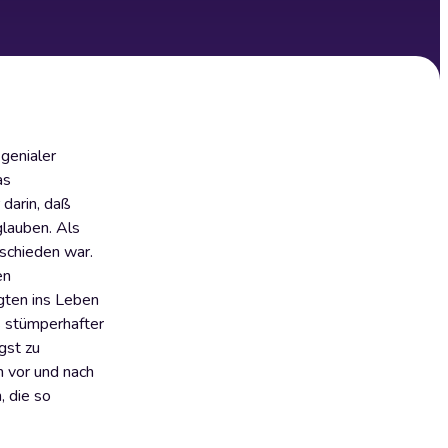
genialer
as
darin, daß
glauben. Als
eschieden war.
en
gten ins Leben
s stümperhafter
gst zu
n vor und nach
, die so