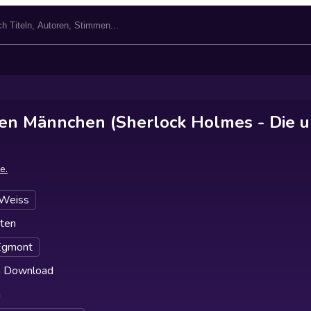
en Männchen (Sherlock Holmes - Die ul
e.
 Weiss
ten
Egmont
h Download
h