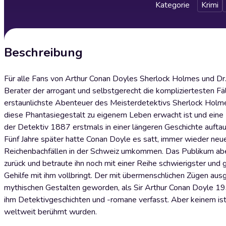
Kategorie
Krimi
Beschreibung
Für alle Fans von Arthur Conan Doyles Sherlock Holmes und Dr.
Berater der arrogant und selbstgerecht die kompliziertesten Fä
erstaunlichste Abenteuer des Meisterdetektivs Sherlock Holmes
diese Phantasiegestalt zu eigenem Leben erwacht ist und eine E
der Detektiv 1887 erstmals in einer längeren Geschichte aufta
Fünf Jahre später hatte Conan Doyle es satt, immer wieder neue 
Reichenbachfällen in der Schweiz umkommen. Das Publikum aber
zurück und betraute ihn noch mit einer Reihe schwierigster un
Gehilfe mit ihm vollbringt. Der mit übermenschlichen Zügen au
mythischen Gestalten geworden, als Sir Arthur Conan Doyle 193
ihm Detektivgeschichten und -romane verfasst. Aber keinem ist
weltweit berühmt wurden.