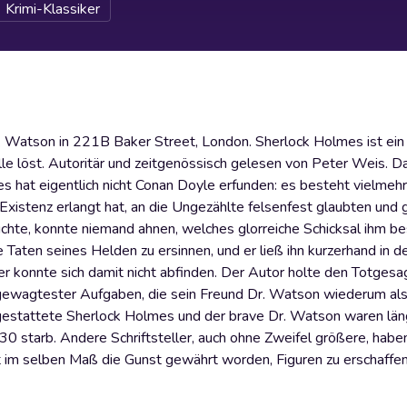
Krimi-Klassiker
 Watson in 221B Baker Street, London. Sherlock Holmes ist ein 
lle löst. Autoritär und zeitgenössisch gelesen von Peter Weis. D
 hat eigentlich nicht Conan Doyle erfunden: es besteht vielmehr 
xistenz erlangt hat, an die Ungezählte felsenfest glaubten und 
uchte, konnte niemand ahnen, welches glorreiche Schicksal ihm b
Taten seines Helden zu ersinnen, und er ließ ihn kurzerhand in d
 konnte sich damit nicht abfinden. Der Autor holte den Totgesa
d gewagtester Aufgaben, die sein Freund Dr. Watson wiederum al
sgestattete Sherlock Holmes und der brave Dr. Watson waren län
0 starb. Andere Schriftsteller, auch ohne Zweifel größere, habe
 im selben Maß die Gunst gewährt worden, Figuren zu erschaffen