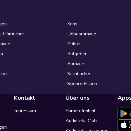
eben
Krimi
e Hörbücher
Liebesromane
omane
Politik
ire
Ratgeber
Romane
cher
Sachbücher
Science Fiction
Kontakt
Über uns
App
Impressum
Barrierefreiheit
Audioteka Club
gen
Audioteka in anderen