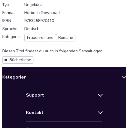
Typ
Ungekürzt
Format
Hörbuch Download
ISBN
9783458920410
Sprache
Deutsch
Kategorie
Frauenromane
Romane
Diesen Titel findest du auch in folgenden Sammlungen
:
Bücherliebe
Kategorien
Neuerscheinungen
Support
Angebote
Hilfe
Bestseller Audiobooks
Kontakt
Audioteka Nutzungsbedingungen
Bildung und Wissen
Impressum
AGB für Audioteka Abo