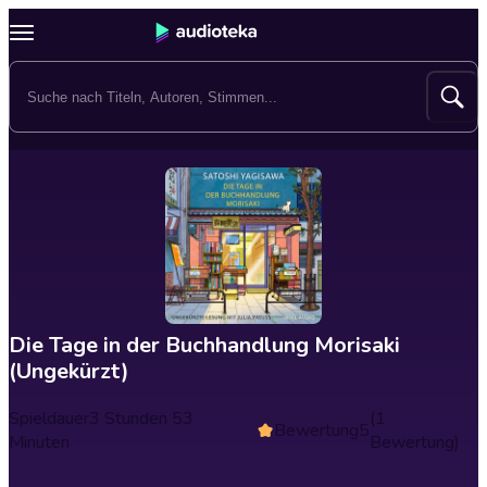
Die Tage in der Buchhandlung Morisaki
(Ungekürzt)
Spieldauer
3 Stunden 53
(1
Bewertung
5
Minuten
Bewertung)