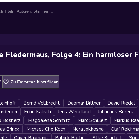
e Fledermaus, Folge 4: Ein harmloser F
Zu Favoriten hinzufügen
einhoff
Bernd Vollbrecht
Dagmar Bittner
David Riedel
Hardegen
Enno Kalisch
Jens Wendland
Johannes Berenz
d Bösherz
Magdalena Schmitz
Marc Schülert
Markus Ra
as Brinck
Michael-Che Koch
Nora Jokhosha
Olaf Reichm
eitz
Oliver Baumann
Patrick Roche
Silke Schülert
Son