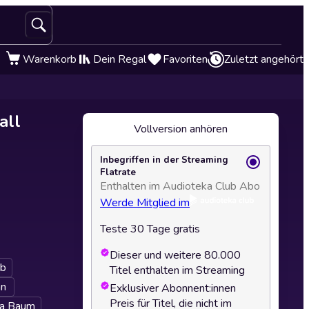
Warenkorb
Dein Regal
Favoriten
Zuletzt angehört
all
Vollversion anhören
Inbegriffen in der Streaming
Flatrate
Enthalten im Audioteka Club Abo
Werde Mitglied im
Teste 30 Tage gratis
Dieser und weitere 80.000
ab
Titel enthalten im Streaming
an
Exklusiver Abonnent:innen
Preis für Titel, die nicht im
ja Baum