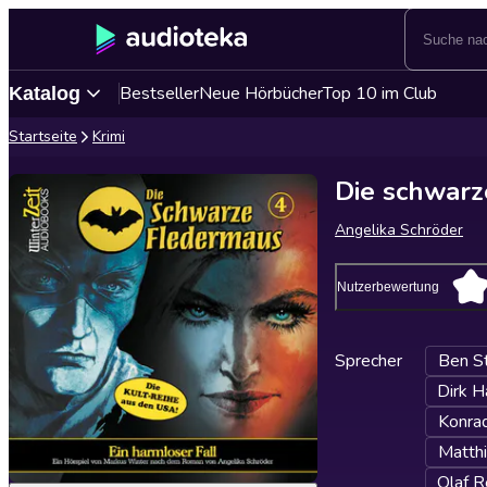
Bestseller
Neue Hörbücher
Top 10 im Club
Katalog
Startseite
Krimi
Die schwarz
Angelika Schröder
Nutzerbewertung
Sprecher
Ben St
Dirk 
Konra
Matthi
Olaf R