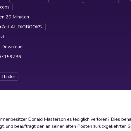
acobs
en 20 Minuten
erZeit AUDIOBOOKS
zt
h Download
07159786
h
Thriller
Firmenbesitzer Donald Masterson es lediglich verloren? Dies beh
liegt, und beauftragt den an seinen alten Posten zurückgekehrten 