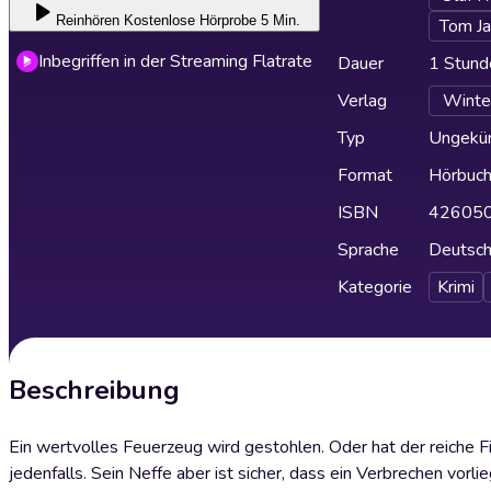
Reinhören
Kostenlose Hörprobe 5 Min.
Tom J
Inbegriffen in der Streaming Flatrate
Dauer
1 Stund
Verlag
Wint
Typ
Ungekür
Format
Hörbuc
ISBN
42605
Sprache
Deutsc
Kategorie
Krimi
Beschreibung
Ein wertvolles Feuerzeug wird gestohlen. Oder hat der reiche 
jedenfalls. Sein Neffe aber ist sicher, dass ein Verbrechen vor