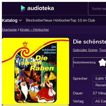
Bestseller
Neue Hörbücher
Top 10 im Club
Katalog
Startseite
Kinder – Hörbücher
Die schönst
Gebrüder Grimm
,
Toy
Nutzerbewertung
Sprecher
Edith 
Renate
Dauer
37 Minu
Verlag
All E