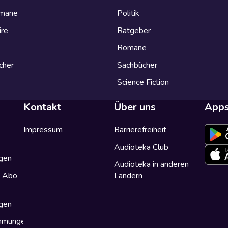
omane
Politik
ire
Ratgeber
Romane
cher
Sachbücher
Science Fiction
Kontakt
Über uns
App
Impressum
Barrierefreiheit
Audioteka Club
gen
Audioteka in anderen
a Abo
Ländern
gen
immungen