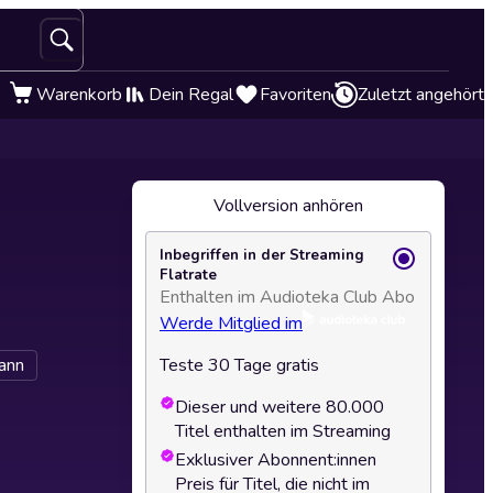
Warenkorb
Dein Regal
Favoriten
Zuletzt angehört
Vollversion anhören
Inbegriffen in der Streaming
Flatrate
Enthalten im Audioteka Club Abo
Werde Mitglied im
ann
Teste 30 Tage gratis
Dieser und weitere 80.000
Titel enthalten im Streaming
Exklusiver Abonnent:innen
Preis für Titel, die nicht im