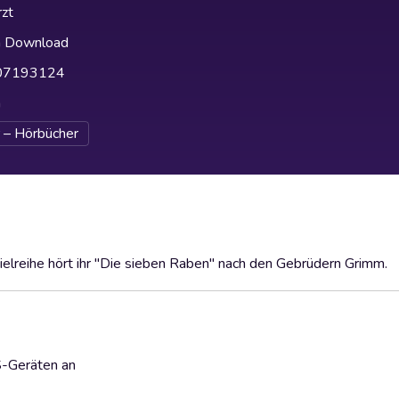
zt
h Download
07193124
h
 – Hörbücher
ielreihe hört ihr "Die sieben Raben" nach den Gebrüdern Grimm.
S-Geräten an