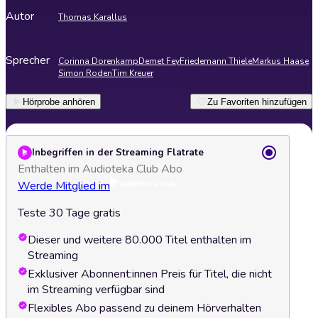
Autor
Thomas Karallus
Sprecher
Corinna Dorenkamp
Demet Fey
Friedemann Thiele
Markus Haase
Simon Roden
Tim Kreuer
Hörprobe anhören
Zu Favoriten hinzufügen
Inbegriffen in der Streaming Flatrate
Enthalten im Audioteka Club Abo
Werde Mitglied im
Teste 30 Tage gratis
Dieser und weitere 80.000 Titel enthalten im
Streaming
Exklusiver Abonnent:innen Preis für Titel, die nicht
im Streaming verfügbar sind
Flexibles Abo passend zu deinem Hörverhalten