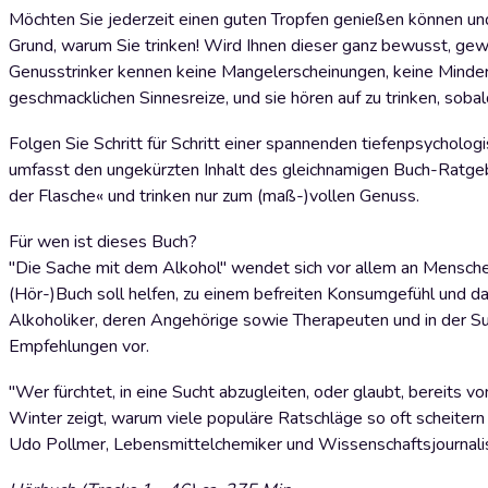
Möchten Sie jederzeit einen guten Tropfen genießen können un
Grund, warum Sie trinken! Wird Ihnen dieser ganz bewusst, gew
Genusstrinker kennen keine Mangelerscheinungen, keine Minderw
geschmacklichen Sinnesreize, und sie hören auf zu trinken, sob
Folgen Sie Schritt für Schritt einer spannenden tiefenpsychol
umfasst den ungekürzten Inhalt des gleichnamigen Buch-Ratgeb
der Flasche« und trinken nur zum (maß-)vollen Genuss.
Für wen ist dieses Buch?
"Die Sache mit dem Alkohol" wendet sich vor allem an Menschen,
(Hör-)Buch soll helfen, zu einem befreiten Konsumgefühl und 
Alkoholiker, deren Angehörige sowie Therapeuten und in der Suc
Empfehlungen vor.
"Wer fürchtet, in eine Sucht abzugleiten, oder glaubt, bereits 
Winter zeigt, warum viele populäre Ratschläge so oft scheitern 
Udo Pollmer, Lebensmittelchemiker und Wissenschaftsjournali