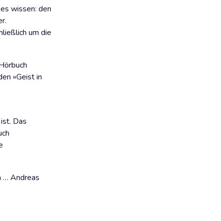
nes wissen: den
r.
ließlich um die
 Hörbuch
en »Geist in
ist. Das
uch
e
en … Andreas