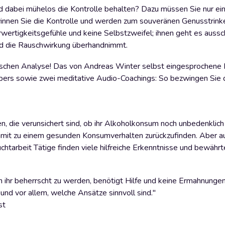
d dabei mühelos die Kontrolle behalten? Dazu müssen Sie nur ei
innen Sie die Kontrolle und werden zum souveränen Genusstrinke
ertigkeitsgefühle und keine Selbstzweifel; ihnen geht es aussch
ald die Rauschwirkung überhandnimmt.
ogischen Analyse! Das von Andreas Winter selbst eingesprochene
ers sowie zwei meditative Audio-Coachings: So bezwingen Sie d
 die verunsichert sind, ob ihr Alkoholkonsum noch unbedenklich 
damit zu einem gesunden Konsumverhalten zurückzufinden. Aber a
htarbeit Tätige finden viele hilfreiche Erkenntnisse und bewährt
von ihr beherrscht zu werden, benötigt Hilfe und keine Ermahnung
und vor allem, welche Ansätze sinnvoll sind."
st