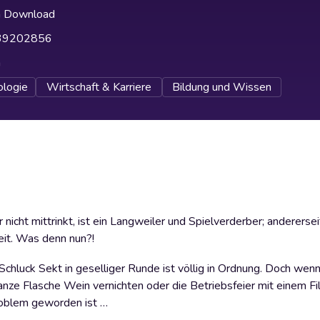
h Download
39202856
h
ologie
Wirtschaft & Karriere
Bildung und Wissen
 nicht mittrinkt, ist ein Langweiler und Spielverderber; anderers
eit. Was denn nun?!
chluck Sekt in geselliger Runde ist völlig in Ordnung. Doch wenn
nze Flasche Wein vernichten oder die Betriebsfeier mit einem Fi
Problem geworden ist …