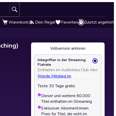
Warenkorb
Dein Regal
Favoriten
Zuletzt angehört
ching)
Vollversion anhören
Inbegriffen in der Streaming
Flatrate
Enthalten im Audioteka Club Abo
Werde Mitglied im
Teste 30 Tage gratis
Dieser und weitere 80.000
Titel enthalten im Streaming
Exklusiver Abonnent:innen
Preis für Titel, die nicht im