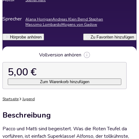
Steffen Kent
Sprecher
Alana Horrigan
Andreas Klein.
Bernd Stephan
Massimo Lombardo
Mogens von Gadow
Hörprobe anhören
Zu Favoriten hinzufügen
Vollversion anhören
5,00 €
Zum Warenkorb hinzufügen
Startseite
Jugend
Beschreibung
Pacco und Matti sind begeistert. Was die Roten Teufel da
vorführen, ist einfach Superklasse! Alfonso, der tollkühnste,