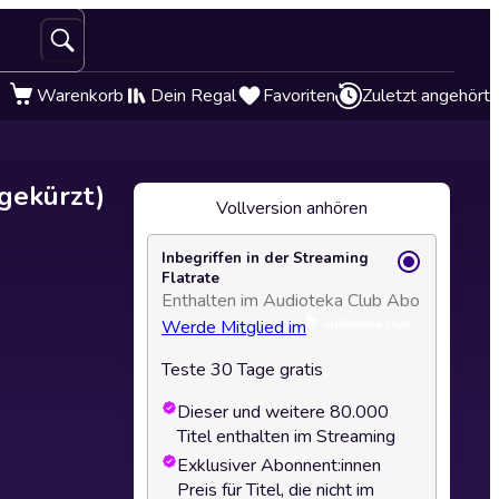
Warenkorb
Dein Regal
Favoriten
Zuletzt angehört
gekürzt)
Vollversion anhören
Inbegriffen in der Streaming
Flatrate
Enthalten im Audioteka Club Abo
Werde Mitglied im
Teste 30 Tage gratis
Dieser und weitere 80.000
Titel enthalten im Streaming
Exklusiver Abonnent:innen
Preis für Titel, die nicht im