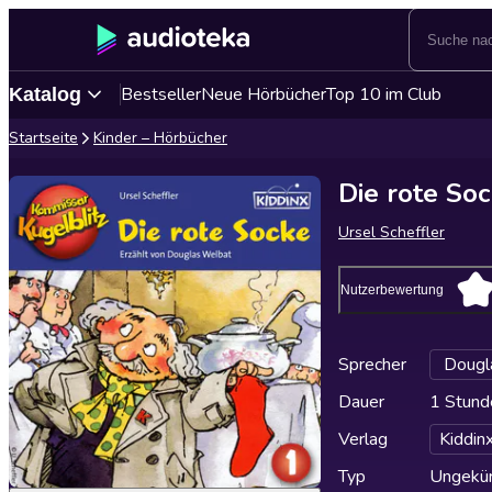
Bestseller
Neue Hörbücher
Top 10 im Club
Katalog
Startseite
Kinder – Hörbücher
Die rote So
Ursel Scheffler
Nutzerbewertung
Sprecher
Dougl
Dauer
1 Stund
Verlag
Kiddin
Typ
Ungekür