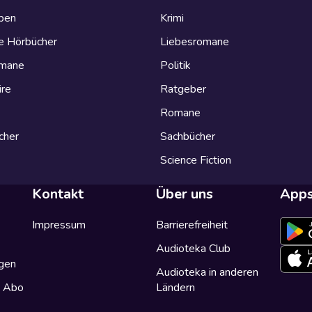
eben
Krimi
e Hörbücher
Liebesromane
omane
Politik
ire
Ratgeber
Romane
cher
Sachbücher
Science Fiction
Kontakt
Über uns
App
Impressum
Barrierefreiheit
Audioteka Club
gen
Audioteka in anderen
a Abo
Ländern