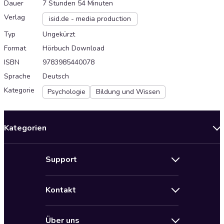
Dauer
7 Stunden 54 Minuten
Verlag
isid.de - media production
Typ
Ungekürzt
Format
Hörbuch Download
ISBN
9783985440078
Sprache
Deutsch
Kategorie
Psychologie
Bildung und Wissen
Kategorien
Neuerscheinungen
Support
Angebote
Hilfe
Bestseller Audiobooks
Kontakt
Audioteka Nutzungsbedingungen
Bildung und Wissen
Impressum
AGB für Audioteka Abo
Biografien
Über uns