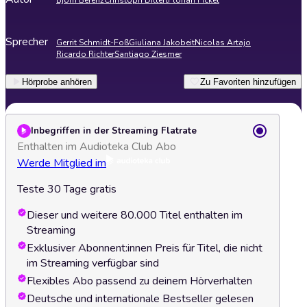
Björn Berenz
Christoph Dittert
Florian Fickel
Sprecher
Gerrit Schmidt-Foß
Giuliana Jakobeit
Nicolas Artajo
Ricardo Richter
Santiago Ziesmer
Hörprobe anhören
Zu Favoriten hinzufügen
Inbegriffen in der Streaming Flatrate
Enthalten im Audioteka Club Abo
Werde Mitglied im
Teste 30 Tage gratis
Dieser und weitere 80.000 Titel enthalten im
Streaming
Exklusiver Abonnent:innen Preis für Titel, die nicht
im Streaming verfügbar sind
Flexibles Abo passend zu deinem Hörverhalten
Deutsche und internationale Bestseller gelesen