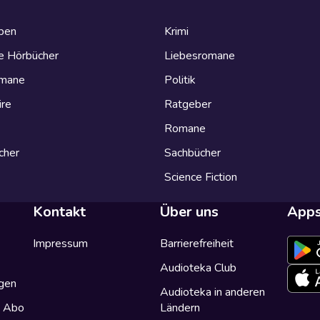
eben
Krimi
e Hörbücher
Liebesromane
omane
Politik
ire
Ratgeber
Romane
cher
Sachbücher
Science Fiction
Kontakt
Über uns
App
Impressum
Barrierefreiheit
Audioteka Club
gen
Audioteka in anderen
a Abo
Ländern