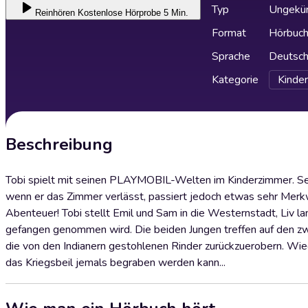
Typ
Ungekür
Reinhören
Kostenlose Hörprobe 5 Min.
Format
Hörbuc
Sprache
Deutsc
Kategorie
Kinder
Beschreibung
Tobi spielt mit seinen PLAYMOBIL-Welten im Kinderzimmer. Seine
wenn er das Zimmer verlässt, passiert jedoch etwas sehr Merk
Abenteuer! Tobi stellt Emil und Sam in die Westernstadt, Liv la
gefangen genommen wird. Die beiden Jungen treffen auf den zwi
die von den Indianern gestohlenen Rinder zurückzuerobern. Wied
das Kriegsbeil jemals begraben werden kann...