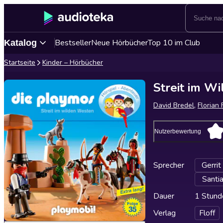
Bestseller
Neue Hörbücher
Top 10 im Club
Katalog
Startseite
Kinder – Hörbücher
Streit im W
David Bredel
,
Florian 
Nutzerbewertung
Sprecher
Gerri
Santi
Dauer
1 Stund
Verlag
Floff