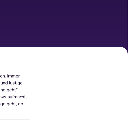
len. Immer
und lustige
ang geht"
oys aufmacht,
age geht, ob