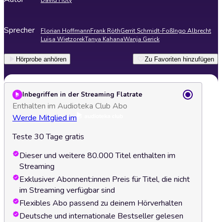
David Holy
Sprecher
Florian Hoffmann
Frank Röth
Gerrit Schmidt-Foß
Ingo Albrecht
Luisa Wietzorek
Tanya Kahana
Wanja Gerick
Hörprobe anhören
Zu Favoriten hinzufügen
Inbegriffen in der Streaming Flatrate
Enthalten im Audioteka Club Abo
Werde Mitglied im
Teste 30 Tage gratis
Dieser und weitere 80.000 Titel enthalten im
Streaming
Exklusiver Abonnent:innen Preis für Titel, die nicht
im Streaming verfügbar sind
Flexibles Abo passend zu deinem Hörverhalten
Deutsche und internationale Bestseller gelesen