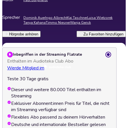
Paul Burghardt
Sprecher
Dominik Auer
Ingo Albrecht
Kai Taschner
Luisa Wietzorek
Tanya Kahana
Timmo Niesner
Wanja Gerick
Hörprobe anhören
Zu Favoriten hinzufügen
Inbegriffen in der Streaming Flatrate
Enthalten im Audioteka Club Abo
Werde Mitglied im
Teste 30 Tage gratis
Dieser und weitere 80.000 Titel enthalten im
Streaming
Exklusiver Abonnent:innen Preis für Titel, die nicht
im Streaming verfügbar sind
Flexibles Abo passend zu deinem Hörverhalten
Deutsche und internationale Bestseller gelesen