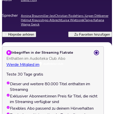
David Holy
Sprecher
Annina Braunmiller-Jest
Christian Rode
Hans Jürgen Dittberner
Helmut Krauss
Ingo Albrecht
Luisa Wietzorek
Tanya Kahana
Wanja Gerick
Hörprobe anhören
Zu Favoriten hinzufügen
Inbegriffen in der Streaming Flatrate
Enthalten im Audioteka Club Abo
Werde Mitglied im
Teste 30 Tage gratis
Dieser und weitere 80.000 Titel enthalten im
Streaming
Exklusiver Abonnent:innen Preis für Titel, die nicht
im Streaming verfügbar sind
Flexibles Abo passend zu deinem Hörverhalten