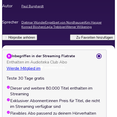
Autor
Paul Burghardt
Sprecher
Dietmar Wunder
Engelbert von Nordhausen
Kim Hasper
Konrad Bösherz
Leyla Trebbien
Werner Wilkening
Hörprobe anhören
Zu Favoriten hinzufügen
Inbegriffen in der Streaming Flatrate
Enthalten im Audioteka Club Abo
Werde Mitglied im
Teste 30 Tage gratis
Dieser und weitere 80.000 Titel enthalten im
Streaming
Exklusiver Abonnent:innen Preis für Titel, die nicht
im Streaming verfügbar sind
Flexibles Abo passend zu deinem Hörverhalten