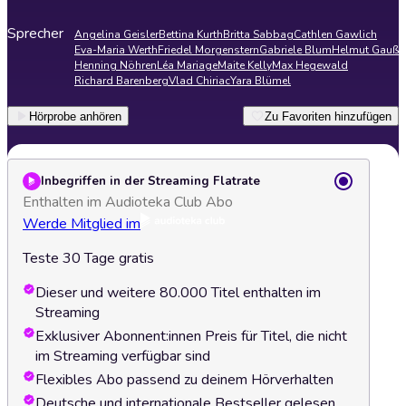
Sprecher
Angelina Geisler
Bettina Kurth
Britta Sabbag
Cathlen Gawlich
Eva-Maria Werth
Friedel Morgenstern
Gabriele Blum
Helmut Gauß
Henning Nöhren
Léa Mariage
Maite Kelly
Max Hegewald
Richard Barenberg
Vlad Chiriac
Yara Blümel
Hörprobe anhören
Zu Favoriten hinzufügen
Inbegriffen in der Streaming Flatrate
Enthalten im Audioteka Club Abo
Werde Mitglied im
Teste 30 Tage gratis
Dieser und weitere 80.000 Titel enthalten im
Streaming
Exklusiver Abonnent:innen Preis für Titel, die nicht
im Streaming verfügbar sind
Flexibles Abo passend zu deinem Hörverhalten
Deutsche und internationale Bestseller gelesen