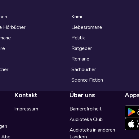
eben
Krimi
e Hörbücher
Liebesromane
omane
Politik
ire
Ratgeber
Romane
cher
Sachbücher
Science Fiction
Kontakt
Über uns
App
Impressum
Barrierefreiheit
Audioteka Club
gen
Audioteka in anderen
a Abo
Ländern