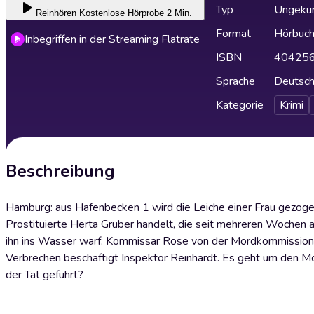
Typ
Ungekür
Reinhören
Kostenlose Hörprobe 2 Min.
Format
Hörbuc
Inbegriffen in der Streaming Flatrate
ISBN
40425
Sprache
Deutsc
Kategorie
Krimi
Beschreibung
Hamburg: aus Hafenbecken 1 wird die Leiche einer Frau gezogen. 
Prostituierte Herta Gruber handelt, die seit mehreren Wochen a
ihn ins Wasser warf. Kommissar Rose von der Mordkommission d
Verbrechen beschäftigt Inspektor Reinhardt. Es geht um den Mo
der Tat geführt?