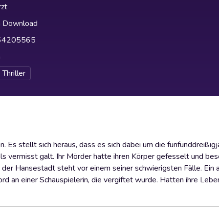
zt
h Download
64205565
h
Thriller
Es stellt sich heraus, dass es sich dabei um die fünfunddreißigj
ls vermisst galt. Ihr Mörder hatte ihren Körper gefesselt und bes
er Hansestadt steht vor einem seiner schwierigsten Fälle. Ein 
rd an einer Schauspielerin, die vergiftet wurde. Hatten ihre Le