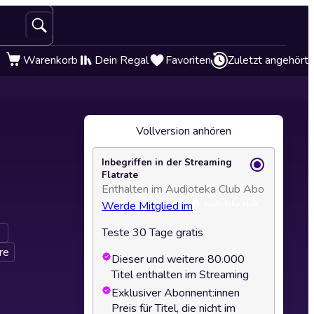
Warenkorb
Dein Regal
Favoriten
Zuletzt angehört
Vollversion anhören
Inbegriffen in der Streaming
Flatrate
Enthalten im Audioteka Club Abo
Werde Mitglied im
Teste 30 Tage gratis
re
Dieser und weitere 80.000
Titel enthalten im Streaming
Exklusiver Abonnent:innen
Preis für Titel, die nicht im