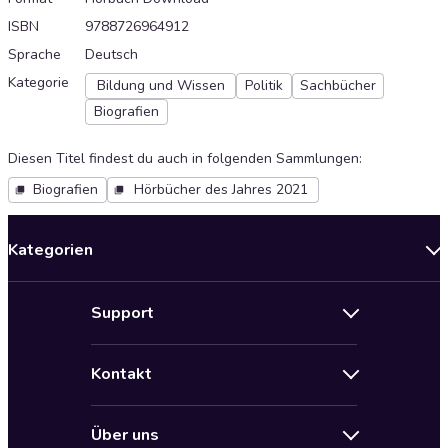
ISBN
9788726964912
Sprache
Deutsch
Kategorie
Bildung und Wissen
Politik
Sachbücher
Biografien
Diesen Titel findest du auch in folgenden Sammlungen
:
Biografien
Hörbücher des Jahres 2021
Kategorien
Neuerscheinungen
Support
Angebote
Hilfe
Bestseller Audiobooks
Kontakt
Audioteka Nutzungsbedingungen
Bildung und Wissen
Impressum
AGB für Audioteka Abo
Biografien
Über uns