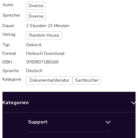
Autor
Diverse
Sprecher
Diverse
Dauer
2 Stunden 21 Minuten
Verlag
Random House
Typ
Gekürzt
Format
Hörbuch Download
ISBN
9783837180169
Sprache
Deutsch
Kategorie
Dokumentarliteratur
Sachbücher
Kategorien
Neuerscheinungen
Support
Angebote
Hilfe
Bestseller Audiobooks