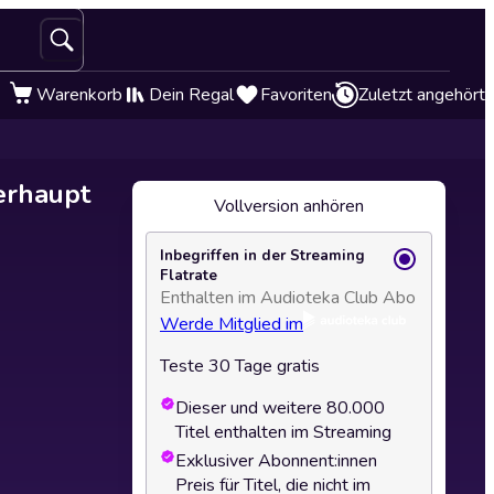
Warenkorb
Dein Regal
Favoriten
Zuletzt angehört
erhaupt
Vollversion anhören
Inbegriffen in der Streaming
Flatrate
Enthalten im Audioteka Club Abo
Werde Mitglied im
Teste 30 Tage gratis
Dieser und weitere 80.000
Titel enthalten im Streaming
Exklusiver Abonnent:innen
Preis für Titel, die nicht im