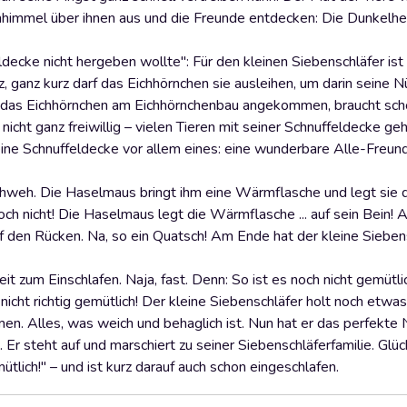
nenhimmel über ihnen aus und die Freunde entdecken: Die Dunkelhe
decke nicht hergeben wollte": Für den kleinen Siebenschläfer ist
 ganz kurz darf das Eichhörnchen sie ausleihen, um darin seine 
d das Eichhörnchen am Eichhörnchenbau angekommen, braucht sch
icht ganz freiwillig – vielen Tieren mit seiner Schnuffeldecke ge
seine Schnuffeldecke vor allem eines: eine wunderbare Alle-Freun
auchweh. Die Haselmaus bringt ihm eine Wärmflasche und legt sie
doch nicht! Die Haselmaus legt die Wärmflasche ... auf sein Bein! 
uf den Rücken. Na, so ein Quatsch! Am Ende hat der kleine Siebens
eit zum Einschlafen. Naja, fast. Denn: So ist es noch nicht gemütli
icht richtig gemütlich! Der kleine Siebenschläfer holt noch etwas
n. Alles, was weich und behaglich ist. Nun hat er das perfekte 
 Er steht auf und marschiert zu seiner Siebenschläferfamilie. Glüc
mütlich!" – und ist kurz darauf auch schon eingeschlafen.