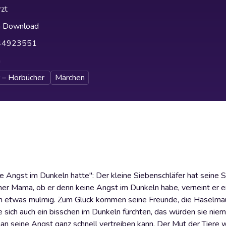
zt
h Download
44923551
h
 – Hörbücher
Märchen
e Angst im Dunkeln hatte": Der kleine Siebenschläfer hat seine 
iner Mama, ob er denn keine Angst im Dunkeln habe, verneint er 
doch etwas mulmig. Zum Glück kommen seine Freunde, die Haselmau
e sich auch ein bisschen im Dunkeln fürchten, das würden sie nie
man seine Angst ganz schnell vertreiben kann. Der Mut der Tiere w