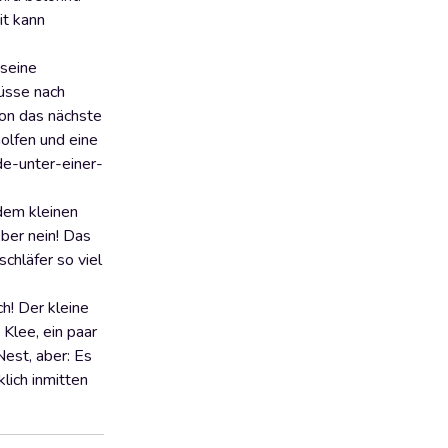
it kann
 seine
Nüsse nach
on das nächste
holfen und eine
de-unter-einer-
 dem kleinen
Aber nein! Das
chläfer so viel
ch! Der kleine
 Klee, ein paar
Nest, aber: Es
klich inmitten