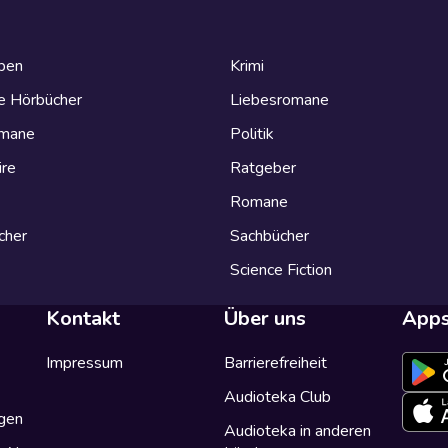
eben
Krimi
e Hörbücher
Liebesromane
omane
Politik
ire
Ratgeber
Romane
cher
Sachbücher
Science Fiction
Kontakt
Über uns
App
Impressum
Barrierefreiheit
Audioteka Club
gen
Audioteka in anderen