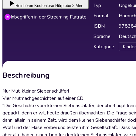
Typ
Ungekür
Reinhören
Kostenlose Hörprobe 3 Min.
Format
Hörbuc
Inbegriffen in der Streaming Flatrate
ISBN
97838
Sprache
Deutsc
Kategorie
Kinder
Beschreibung
Nur Mut, kleiner Siebenschläfer!
Vier Mutmachgeschichten auf einer CD:
"Die Geschichte vom kleinen Siebenschläfer, der überhaupt kein
gepackt, denn er will heute draußen übernachten. Die Frage se
dann, allein in seinem Zelt, wird dem kleinen Siebenschläfer 
Wolf und der Hase vorbei und leisten ihm Gesellschaft. Dass si
aber alle haben einen Tipp für den kleinen Siebenschläfer, wie 