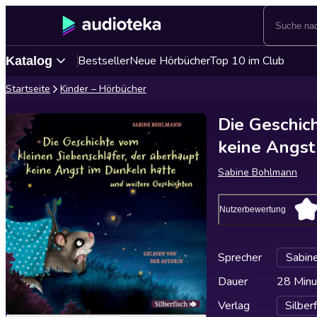
Bestseller
Neue Hörbücher
Top 10 im Club
Katalog
Startseite
Kinder – Hörbücher
Die Geschic
keine Angst
Sabine Bohlmann
Nutzerbewertung
Sprecher
Sabin
Dauer
28 Minu
Verlag
Silber