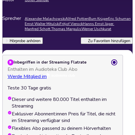
Gören Stendal
Sprecher
Alexander Malachowski
Alfred Pottien
Bum Krüger
Eric Schuman
Ernst Walter Mitulski
Fritjof Vierock
Hanns Ernst Jäger.
Manfred Schott.
Thomas Margulis
Werner Uschkurat
Hörprobe anhören
Zu Favoriten hinzufügen
Inbegriffen in der Streaming Flatrate
Enthalten im Audioteka Club Abo
Werde Mitglied im
Teste 30 Tage gratis
Dieser und weitere 80.000 Titel enthalten im
Streaming
Exklusiver Abonnent:innen Preis für Titel, die nicht
im Streaming verfügbar sind
Flexibles Abo passend zu deinem Hörverhalten