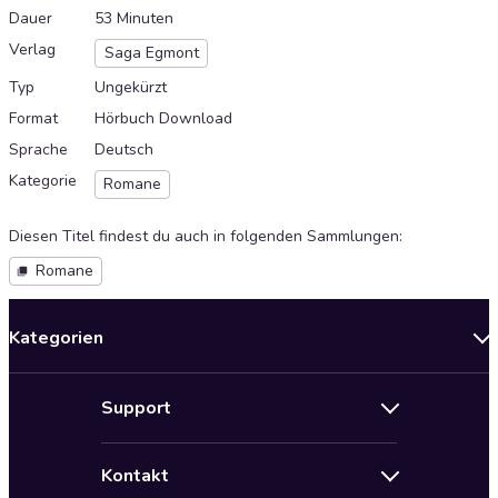
Dauer
53 Minuten
Verlag
Saga Egmont
Typ
Ungekürzt
Format
Hörbuch Download
Sprache
Deutsch
Kategorie
Romane
Diesen Titel findest du auch in folgenden Sammlungen
:
Romane
Kategorien
Neuerscheinungen
Support
Angebote
Hilfe
Bestseller Audiobooks
Kontakt
Audioteka Nutzungsbedingungen