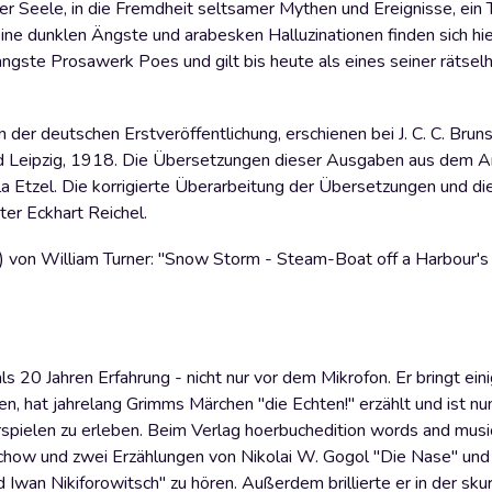
 der Seele, in die Fremdheit seltsamer Mythen und Ereignisse, ein
seine dunklen Ängste und arabesken Halluzinationen finden sich hie
ängste Prosawerk Poes und gilt bis heute als eines seiner rätsel
er deutschen Erstveröffentlichung, erschienen bei J. C. C. Brun
und Leipzig, 1918. Die Übersetzungen dieser Ausgaben aus dem 
Etzel. Die korrigierte Überarbeitung der Übersetzungen und di
ter Eckhart Reichel.
 von William Turner: "Snow Storm - Steam-Boat off a Harbour'
 20 Jahren Erfahrung - nicht nur vor dem Mikrofon. Er bringt ein
en, hat jahrelang Grimms Märchen "die Echten!" erzählt und ist nu
pielen zu erleben. Beim Verlag hoerbuchedition words and music 
chow und zwei Erzählungen von Nikolai W. Gogol "Die Nase" und
an Nikiforowitsch" zu hören. Außerdem brillierte er in der skur