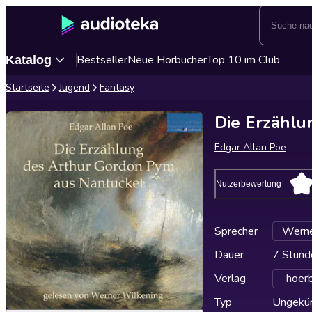
Bestseller
Neue Hörbücher
Top 10 im Club
Katalog
Startseite
Jugend
Fantasy
Die Erzählu
Edgar Allan Poe
Nutzerbewertung
Sprecher
Werne
Dauer
7 Stund
Verlag
hoer
Typ
Ungekür