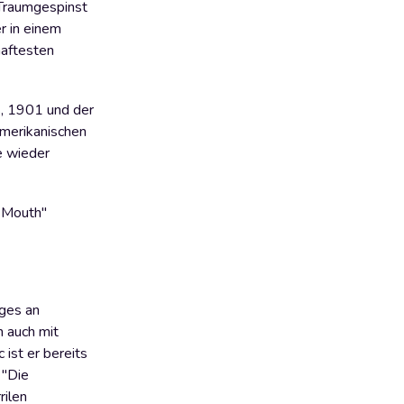
 Traumgespinst
r in einem
haftesten
s, 1901 und der
Amerikanischen
e wieder
s Mouth"
iges an
n auch mit
ist er bereits
 "Die
rilen