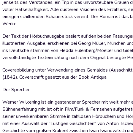
jenseits des Verstandes, ein Trip in das unvorstellbare Grauen
voller Rätselhaftigkeit. Alle düsteren Visionen des Erzählers, 
einzigen schillernden Schauerstück vereint. Der Roman ist das l
Werke.
Der Text der Hörbuchausgabe basiert auf den beiden Fassungen d
illustrierten Ausgabe, erschienen bei Georg Müller, München 
ins Deutsche stammen von Hedda Eulenberg/Moeller und Gisela 
vervollständigte Texteinrichtung nach dem Original besorgte Pe
Coverabbildung unter Verwendung eines Gemäldes (Ausschnitt)
(1842). Coverschrift gesetzt aus der Book Antiqua.
Der Sprecher:
Werner Wilkening ist ein gestandener Sprecher mit weit mehr als
Bühnenerfahrung mit, ist oft in Film/Funk & Fernsehen aufgetret
seiner unverkennbaren Stimme in zahllosen Hörbüchern und Hörs
mit einer Auswahl der "Lustigen Geschichten" von Anton Tsche
Geschichte vom großen Krakeel zwischen Iwan Iwanowitsch und Iw