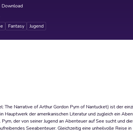
h Download
h
e
Fantasy
Jugend
el: The Narrative of Arthur Gordon Pym of Nantucket) ist der ei
 ein Hauptwerk der amerikanischen Literatur und zugleich ein Ab
. G. Pym, der von seiner Jugend an Abenteuer auf See sucht und di
freibendes Seeabenteuer. Gleichzeitig eine unheilvolle Reise in d