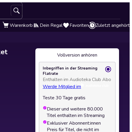
Warenkorb
Dein Regal
Favoriten
Zuletzt angehört
et
Vollversion anhören
Inbegriffen in der Streaming
Flatrate
Enthalten im Audioteka Club Abo
Werde Mitglied im
Teste 30 Tage gratis
Dieser und weitere 80.000
Titel enthalten im Streaming
Exklusiver Abonnent:innen
Preis für Titel, die nicht im