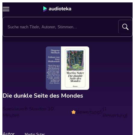
Die dunkle Seite des Mondes
Spieldauer
8 Stunden 30
(1
Bewertung
5
Minuten
Bewertung)
Autor
Martin Suter