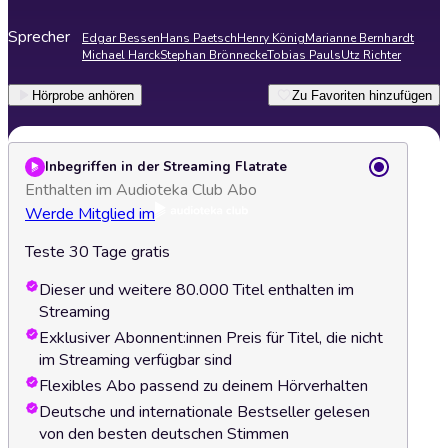
Sprecher
Edgar Bessen
Hans Paetsch
Henry König
Marianne Bernhardt
Michael Harck
Stephan Brönnecke
Tobias Pauls
Utz Richter
Hörprobe anhören
Zu Favoriten hinzufügen
Inbegriffen in der Streaming Flatrate
Enthalten im Audioteka Club Abo
Werde Mitglied im
Teste 30 Tage gratis
Dieser und weitere 80.000 Titel enthalten im
Streaming
Exklusiver Abonnent:innen Preis für Titel, die nicht
im Streaming verfügbar sind
Flexibles Abo passend zu deinem Hörverhalten
Deutsche und internationale Bestseller gelesen
von den besten deutschen Stimmen