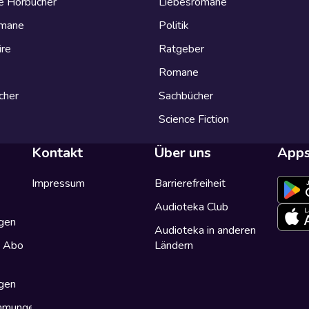
e Hörbücher
Liebesromane
omane
Politik
ire
Ratgeber
Romane
cher
Sachbücher
Science Fiction
Kontakt
Über uns
App
Impressum
Barrierefreiheit
Audioteka Club
gen
Audioteka in anderen
a Abo
Ländern
gen
immungen