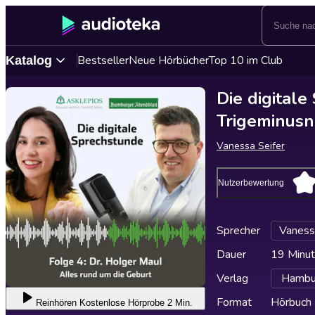
Bestseller
Neue Hörbücher
Top 10 im Club
Katalog
Die digital
Trigeminusn
Vanessa Seifer
Nutzerbewertung
Sprecher
Vaness
Dauer
19 Minu
Verlag
Hambu
Format
Hörbuch
Reinhören
Kostenlose Hörprobe 2 Min.