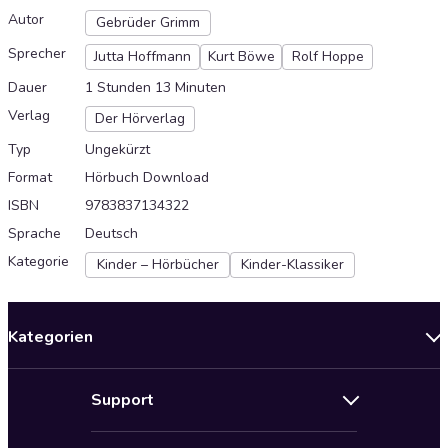
Autor
Gebrüder Grimm
Sprecher
Jutta Hoffmann
Kurt Böwe
Rolf Hoppe
Dauer
1 Stunden 13 Minuten
Verlag
Der Hörverlag
Typ
Ungekürzt
Format
Hörbuch Download
ISBN
9783837134322
Sprache
Deutsch
Kategorie
Kinder – Hörbücher
Kinder-Klassiker
Kategorien
Neuerscheinungen
Support
Angebote
Hilfe
Bestseller Audiobooks