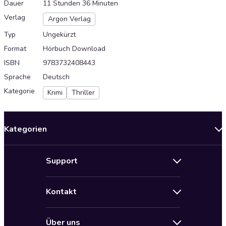
Dauer
11 Stunden 36 Minuten
Verlag
Argon Verlag
Typ
Ungekürzt
Format
Hörbuch Download
ISBN
9783732408443
Sprache
Deutsch
Kategorie
Krimi
Thriller
Kategorien
Neuerscheinungen
Support
Angebote
Hilfe
Bestseller Audiobooks
Kontakt
Audioteka Nutzungsbedingungen
Bildung und Wissen
Impressum
AGB für Audioteka Abo
Biografien
Über uns