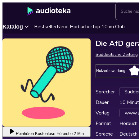
Bestseller
Neue Hörbücher
Top 10 im Club
Katalog
Die AfD ger
Süddeutsche Zeitung
Nutzerbewertung
Sprecher
Süddeu
Dauer
10 Minu
Verlag
www.s
Format
Hörbuch
Sprache
Deutsch
Reinhören
Kostenlose Hörprobe 2 Min.