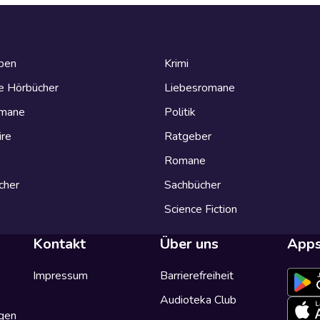
eben
Krimi
e Hörbücher
Liebesromane
omane
Politik
ire
Ratgeber
Romane
cher
Sachbücher
Science Fiction
Kontakt
Über uns
App
Impressum
Barrierefreiheit
Audioteka Club
gen