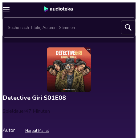
Detective Giri S01E08
Spieldauer
47 Minuten
Autor
Harpal Mahal