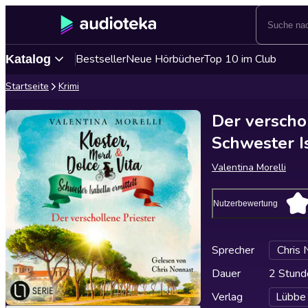
Bestseller
Neue Hörbücher
Top 10 im Club
Katalog
Startseite
Krimi
Der verschol
Schwester Is
Valentina Morelli
Nutzerbewertung
Sprecher
Chris 
Dauer
2 Stund
Verlag
Lübbe