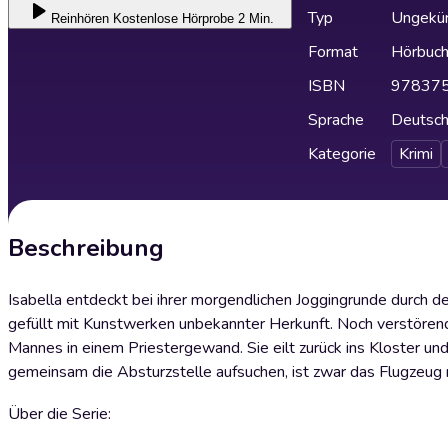
Typ
Ungekür
Reinhören
Kostenlose Hörprobe 2 Min.
Format
Hörbuc
ISBN
97837
Sprache
Deutsc
Kategorie
Krimi
Beschreibung
Isabella entdeckt bei ihrer morgendlichen Joggingrunde durch d
gefüllt mit Kunstwerken unbekannter Herkunft. Noch verstörend
Mannes in einem Priestergewand. Sie eilt zurück ins Kloster und
gemeinsam die Absturzstelle aufsuchen, ist zwar das Flugzeug n
Über die Serie: