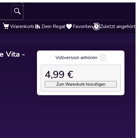
Warenkorb
Dein Regal
Favoriten
Zuletzt angehört
e Vita -
Vollversion anhören
4,99 €
Zum Warenkorb hinzufügen