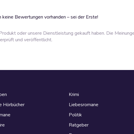
 keine Bewertungen vorhanden – sei der Erste!
rodukt oder unsere Dienstleistung gekauft haben. Die Meinung
prüft und veröffentlicht.
eben
Krimi
e Hörbücher
Liebesromane
omane
Politik
ire
Ratgeber